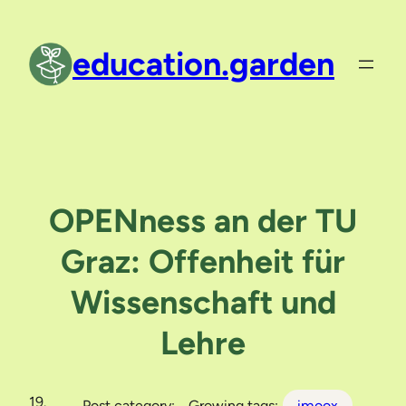
Skip
to
education.garden
content
OPENness an der TU
Graz: Offenheit für
Wissenschaft und
Lehre
19.
Post category:
Growing tags:
imoox